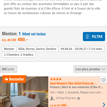
port offre au visiteur des aventures formidables un peu à part des
grands flots de touristes à la Côte d'Azur. A l'est et à l'ouest de la ville
on trouve de nombreuses cultures de citrons et d'orange.
Menton:
1
Hôtel vol inclus
FILTRE
480
.-
à p. de
CHF
Menton
Bâle, Berne, Zurich, Genève
09.08.26 – 05.06.27 / 7-14 nuits
1 Chambre, 2 Adultes
Carte
Les plus prisées
Bestseller
Best Western Plus Hôtel Prince de Galles
France | Nice & ses environs (Côte d'Azur - Midi de la France) | Menton
Vol + hôtel
,
1 semaine
, Repas non compris
123 kg CO
e p.p.
2
480.–
à p. de
CHF