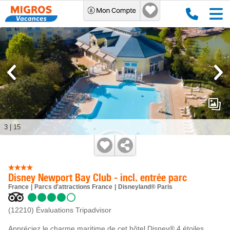
3
|
15
Disney Newport Bay Club - incl. entrée parc
France
Parcs d'attractions France
Disneyland® Paris
(12210)
Évaluations Tripadvisor
Appréciez le charme maritime de cet hôtel Disney® 4 étoiles