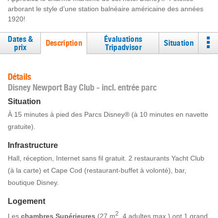
arborant le style d’une station balnéaire américaine des années
1920!
Dates &
Évaluations
Description
Situation
prix
Tripadvisor
Détails
Disney Newport Bay Club - incl. entrée parc
Situation
À 15 minutes à pied des Parcs Disney® (à 10 minutes en navette
gratuite).
Infrastructure
Hall, réception, Internet sans fil gratuit. 2 restaurants Yacht Club
(à la carte) et Cape Cod (restaurant-buffet à volonté), bar,
boutique Disney.
Logement
2
Les
chambres Supérieures
(27 m
, 4 adultes max.) ont 1 grand