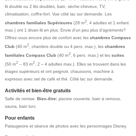
lit double ou 2 lits doubles, bain, sèche-cheveux, TV,
climatisation, coffre-fort. Vue côté lac sur demande. Les
2
chambres familiales Supérieures
(28 m
, 4 adultes et 1 enfant
max.) ont 1 divan-lit en plus. Envie d’un peu plus d’agréments?
Offrez-vous encore plus de confort avec les
chambres Compass
2
Club
(40 m
, chambre double ou 4 pers. max.), les
chambres
2
familiales Compass Club
(40 m
, 6 pers. max.) et les
suites
2
2
(50 m
– 83 m
, 2 – 4 adultes max.). Elles se trouvent dans les
étages supérieurs et ont peignoir, chaussons, machine à
expresso avec set de café et thé. Côté lac sur demande.
Activités et bien-être gratuits
Salle de remise.
Bien-être:
piscine couverte, bain à remous,
sauna, bain turc.
Pour enfants
Pataugeoire et séance de photos avec les personnages Disney.