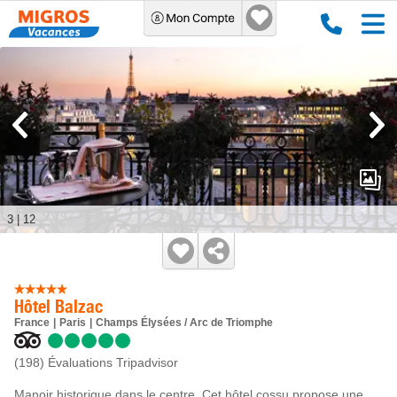
3
|
12
Hôtel Balzac
France
Paris
Champs Élysées / Arc de Triomphe
(198)
Évaluations Tripadvisor
Manoir historique dans le centre. Cet hôtel cossu propose une