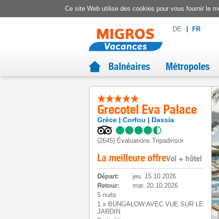
Ce site Web utilise des cookies pour vous fournir le me
DE
FR
Balnéaires
Métropoles
Grecotel Eva Palace
Grèce
Corfou
Dassia
(2645)
Évaluations Tripadvisor
La meilleure offre
Vol + hôtel
Départ
:
jeu. 15.10.2026
Retour
:
mar. 20.10.2026
5 nuits
1
x
BUNGALOW AVEC VUE SUR LE
JARDIN