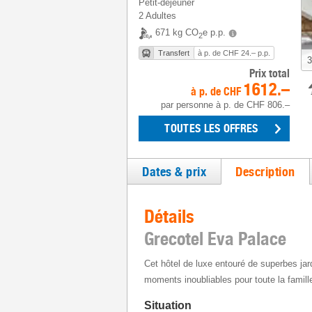
Petit-déjeuner
2 Adultes
671 kg CO
e p.p.
2
Transfert
à p. de CHF 24.– p.p.
3
Prix total
1612.–
à p. de
CHF
par personne
à p. de
CHF 806.–
TOUTES LES OFFRES
Dates & prix
Description
Détails
Grecotel Eva Palace
Cet hôtel de luxe entouré de superbes ja
moments inoubliables pour toute la famill
Situation