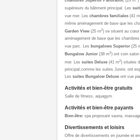
chambres Superior Panoramic
(28 m
)
supérieurs du bâtiment principal. Les
sui
vue mer. Les
chambres familiales
(41 m
même aménagement de base que les cha
2
Garden View
(25 m
) se situent au cœu
aménagement de base que les chambres do
vue parc. Les
bungalows Superior
(25 
2
Bungalow Junior
(38 m
) ont coin salo
2
mer. Les
suites Deluxe
(41 m
) situées 
principal,comme les suites Junior, ont e
Les
suites Bungalow Deluxe
ont vue par
Activités et bien-être gratuits
Salle de fitness, aquagym.
Activités et bien-être payants
Bien-être:
spa proposant sauna, massage
Divertissements et loisirs
Offre de divertissements en journée et en