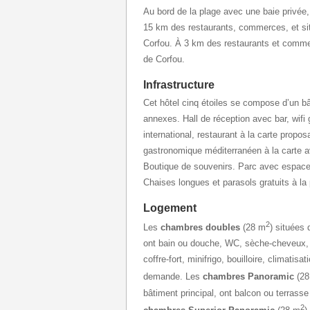
Au bord de la plage avec une baie privée,
15 km des restaurants, commerces, et site
Corfou. À 3 km des restaurants et comme
de Corfou.
Infrastructure
Cet hôtel cinq étoiles se compose d’un bâ
annexes. Hall de réception avec bar, wifi g
international, restaurant à la carte propo
gastronomique méditerranéen à la carte a
Boutique de souvenirs. Parc avec espace 
Chaises longues et parasols gratuits à la 
Logement
2
Les
chambres doubles
(28 m
) situées 
ont bain ou douche, WC, sèche-cheveux, p
coffre-fort, minifrigo, bouilloire, climatis
demande. Les
chambres Panoramic
(28
bâtiment principal, ont balcon ou terrass
2