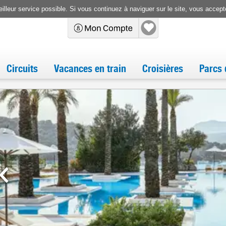
illeur service possible. Si vous continuez à naviguer sur le site, vous accepte
Circuits
Vacances en train
Croisières
Parcs 