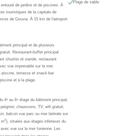
Plage de sable
 entouré de jardins et de piscines. À
s touristiques de la capitale de
rces de Gouvia. À 15 km de l'aéroport
timent principal et de plusieurs
ratuit. Restaurant-buffet principal
sant shushis et viande, restaurant
vec vue imprenable sur la mer.
piscine, terrasse et snack-bar.
piscine et à la plage.
du 4ᵉ au 6ᵉ étage du bâtiment principal,
eignoir, chaussons, TV, wifi gratuit,
ation, balcon vue parc ou mer latérale sur
2
 m
), situées aux étages inférieurs du
e avec vue sur la mer Ionienne. Les