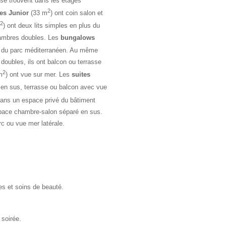
 se trouvent dans les étages
2
tes Junior
(33 m
) ont coin salon et
2
) ont deux lits simples en plus du
mbres doubles. Les
bungalows
r du parc méditerranéen. Au même
ubles, ils ont balcon ou terrasse
2
m
) ont vue sur mer. Les
suites
n en sus, terrasse ou balcon avec vue
dans un espace privé du bâtiment
space chambre-salon séparé en sus.
c ou vue mer latérale.
s et soins de beauté.
 soirée.