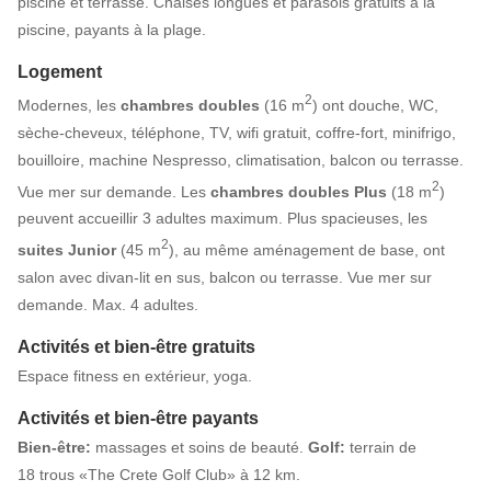
piscine et terrasse. Chaises longues et parasols gratuits à la
piscine, payants à la plage.
Logement
2
Modernes, les
chambres doubles
(16 m
) ont douche, WC,
sèche-cheveux, téléphone, TV, wifi gratuit, coffre-fort, minifrigo,
bouilloire, machine Nespresso, climatisation, balcon ou terrasse.
2
Vue mer sur demande. Les
chambres doubles Plus
(18 m
)
peuvent accueillir 3 adultes maximum. Plus spacieuses, les
2
suites Junior
(45 m
), au même aménagement de base, ont
salon avec divan-lit en sus, balcon ou terrasse. Vue mer sur
demande. Max. 4 adultes.
Activités et bien-être gratuits
Espace fitness en extérieur, yoga.
Activités et bien-être payants
Bien-être:
massages et soins de beauté.
Golf:
terrain de
18 trous «The Crete Golf Club» à 12 km.