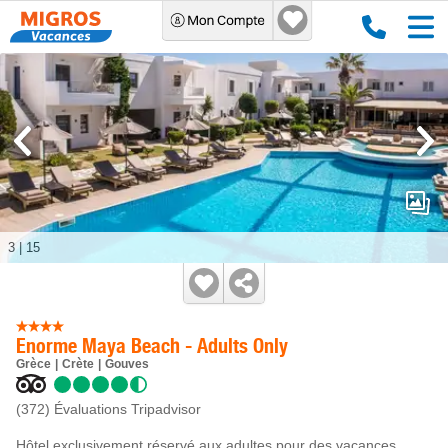
3
|
15
Enorme Maya Beach - Adults Only
Grèce
Crète
Gouves
(372)
Évaluations Tripadvisor
Hôtel exclusivement réservé aux adultes pour des vacances