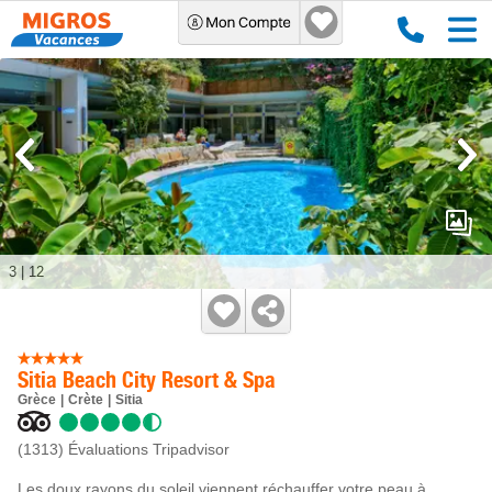
3
|
12
Sitia Beach City Resort & Spa
Grèce
Crète
Sitia
(1313)
Évaluations Tripadvisor
Les doux rayons du soleil viennent réchauffer votre peau à