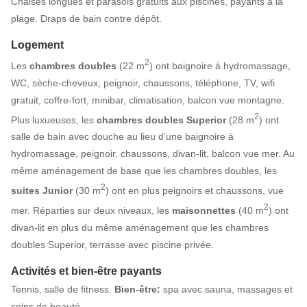
Chaises longues et parasols gratuits aux piscines, payants à la
plage. Draps de bain contre dépôt.
Logement
2
Les
chambres doubles
(22 m
) ont baignoire à hydromassage,
WC, sèche-cheveux, peignoir, chaussons, téléphone, TV, wifi
gratuit, coffre-fort, minibar, climatisation, balcon vue montagne.
2
Plus luxueuses, les
chambres doubles Superior
(28 m
) ont
salle de bain avec douche au lieu d’une baignoire à
hydromassage, peignoir, chaussons, divan-lit, balcon vue mer. Au
même aménagement de base que les chambres doubles, les
2
suites Junior
(30 m
) ont en plus peignoirs et chaussons, vue
2
mer. Réparties sur deux niveaux, les
maisonnettes
(40 m
) ont
divan-lit en plus du même aménagement que les chambres
doubles Superior, terrasse avec piscine privée.
Activités et bien-être payants
Tennis, salle de fitness.
Bien-être:
spa avec sauna, massages et
soins de beauté.