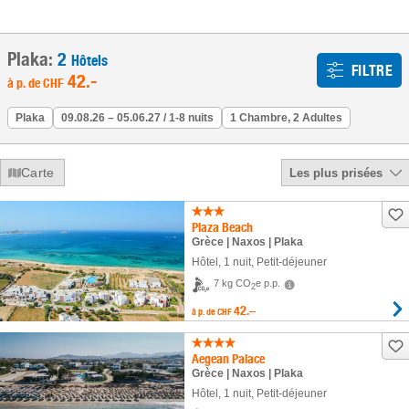
Plaka:
2
Hôtels
FILTRE
42
.-
à p. de
CHF
Plaka
09.08.26 – 05.06.27 / 1-8 nuits
1 Chambre, 2 Adultes
Carte
Les plus prisées
Plaza Beach
Grèce | Naxos | Plaka
Hôtel
,
1 nuit
, Petit-déjeuner
7 kg CO
e p.p.
2
42.–
à p. de
CHF
Aegean Palace
Grèce | Naxos | Plaka
Hôtel
,
1 nuit
, Petit-déjeuner