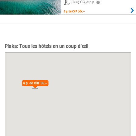
13 kg CO
e p.p.
2
55.–
à p. de
CHF
Plaka: Tous les hôtels en un coup d’œil
à p. de
CHF 55.–