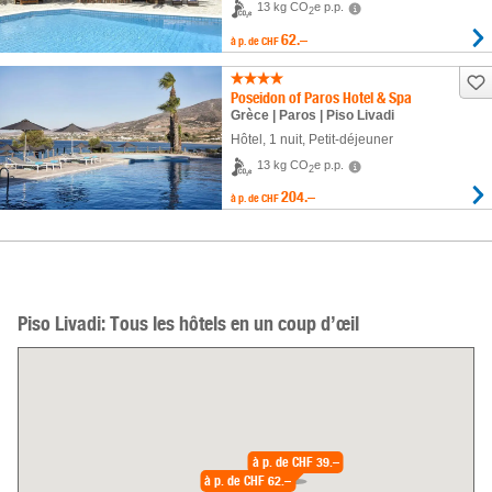
13 kg CO
e p.p.
2
62.–
à p. de
CHF
Poseidon of Paros Hotel & Spa
Grèce | Paros | Piso Livadi
Hôtel
,
1 nuit
, Petit-déjeuner
13 kg CO
e p.p.
2
204.–
à p. de
CHF
Piso Livadi: Tous les hôtels en un coup d’œil
à p. de
CHF 39.–
à p. de
CHF 62.–