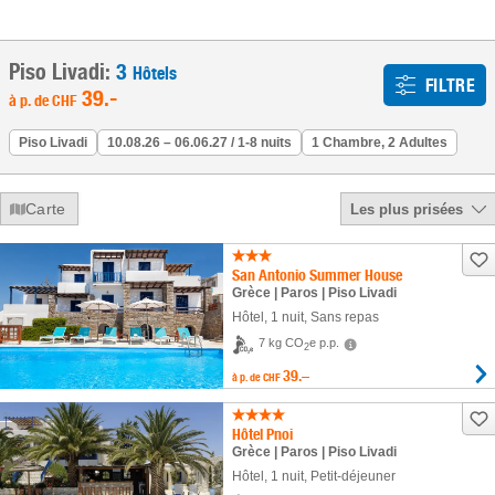
Piso Livadi:
3
Hôtels
FILTRE
39
.-
à p. de
CHF
Piso Livadi
10.08.26 – 06.06.27 / 1-8 nuits
1 Chambre, 2 Adultes
Carte
Les plus prisées
San Antonio Summer House
Grèce | Paros | Piso Livadi
Hôtel
,
1 nuit
, Sans repas
7 kg CO
e p.p.
2
39.–
à p. de
CHF
Hôtel Pnoi
Grèce | Paros | Piso Livadi
Hôtel
,
1 nuit
, Petit-déjeuner