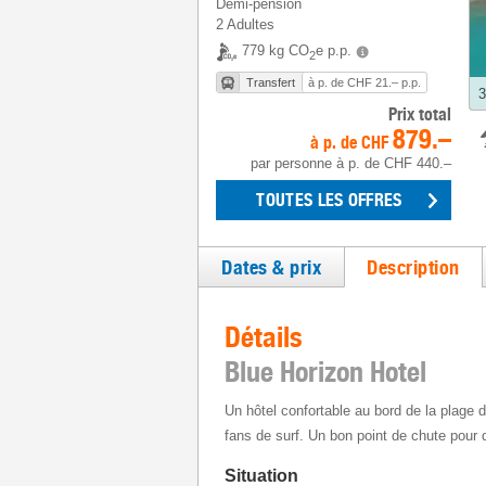
Demi-pension
2 Adultes
779 kg CO
e p.p.
2
Transfert
à p. de CHF 21.– p.p.
3
Prix total
879.–
à p. de
CHF
par personne
à p. de
CHF 440.–
TOUTES LES OFFRES
Dates & prix
Description
Détails
Blue Horizon Hotel
Un hôtel confortable au bord de la plage d’
fans de surf. Un bon point de chute pour d
Situation