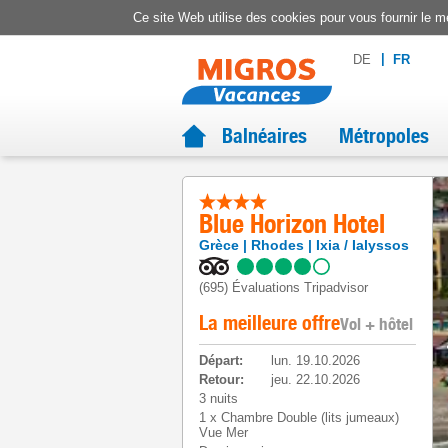
Ce site Web utilise des cookies pour vous fournir le me
DE
FR
Balnéaires
Métropoles
Blue Horizon Hotel
Grèce
Rhodes
Ixia / Ialyssos
(695)
Évaluations Tripadvisor
La meilleure offre
Vol + hôtel
Départ
:
lun. 19.10.2026
Retour
:
jeu. 22.10.2026
3 nuits
1
x
Chambre Double (lits jumeaux)
Vue Mer