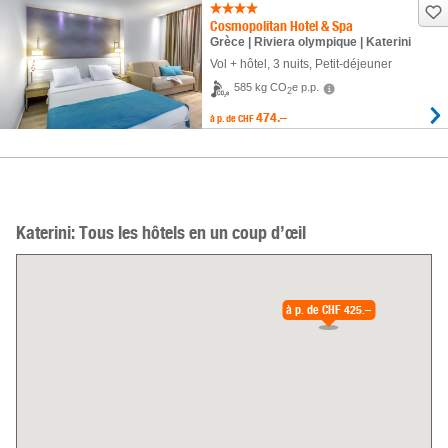
Cosmopolitan Hotel & Spa
Grèce | Riviera olympique | Katerini
Vol + hôtel
,
3 nuits
, Petit-déjeuner
585 kg CO
e p.p.
2
474.–
à p. de
CHF
Katerini: Tous les hôtels en un coup d’œil
à p. de
CHF 425.–