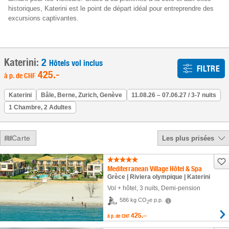
historiques, Katerini est le point de départ idéal pour entreprendre des
excursions captivantes.
Katerini:
2
Hôtels vol inclus
FILTRE
425
.-
à p. de
CHF
Katerini
Bâle, Berne, Zurich, Genève
11.08.26 – 07.06.27 / 3-7 nuits
1 Chambre, 2 Adultes
Carte
Les plus prisées
Mediterranean Village Hôtel & Spa
Grèce | Riviera olympique | Katerini
Vol + hôtel
,
3 nuits
, Demi-pension
586 kg CO
e p.p.
2
425.–
à p. de
CHF