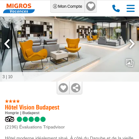
3
|
10
Hôtel Vision Budapest
Hongrie
Budapest
(2196)
Évaluations Tripadvisor
Hôtel moderne idéalement situé. À côté du Danube et de la vieille