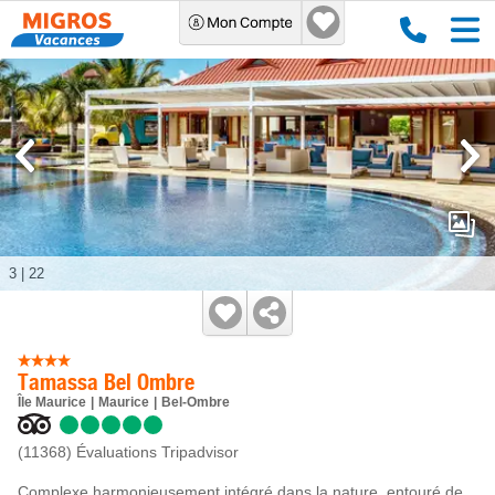
3
|
22
Tamassa Bel Ombre
Île Maurice
Maurice
Bel-Ombre
(11368)
Évaluations Tripadvisor
Complexe harmonieusement intégré dans la nature, entouré de