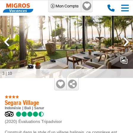
3
|
10
Segara Village
Indonésie
Bali
Sanur
(2020)
Évaluations Tripadvisor
Construit dans le style d'un village balinais, ce complexe est