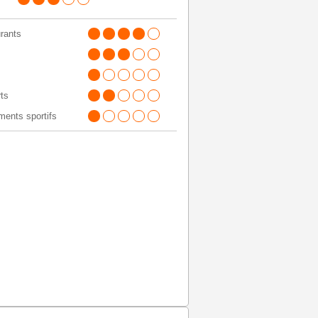
rants
ts
ents sportifs