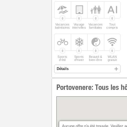
0
0
0
0
Vacances
Voyage
Vacances
Tout
balnéaires
intervilles
familiales
compris
0
0
0
0
Sports
Sports
Beauté &
WLAN
d'été
d'hiver
bien-être
gratuit
Portovenere: Tous les hô
Aucune offre n'a été trouvée. Veuillez a