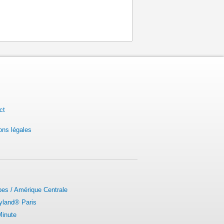
ct
ons légales
bes / Amérique Centrale
yland® Paris
Minute