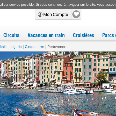
illeur service possible. Si vous continuez à naviguer sur le site, vous accepte
Circuits
Vacances en train
Croisières
Parcs 
Italie
Ligurie
Cinqueterre
Portovenere