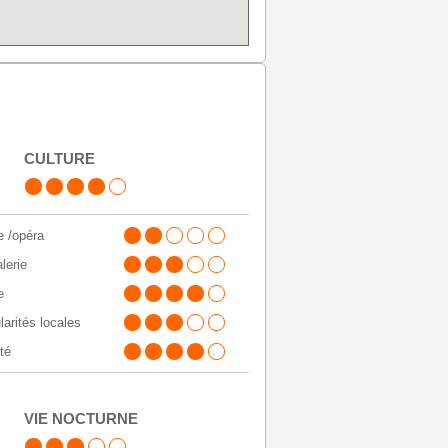
CULTURE
e /opéra
alerie
e
larités locales
té
VIE NOCTURNE