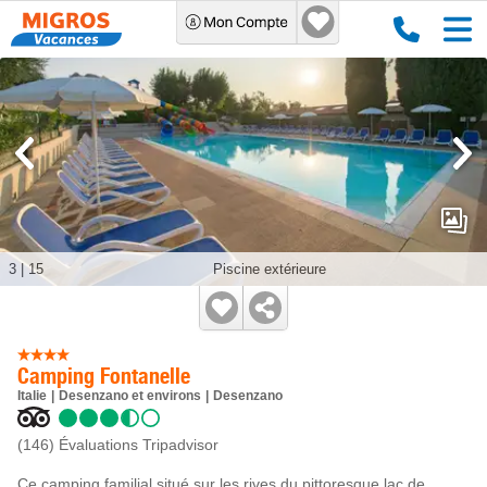
3
|
15
Piscine extérieure
Camping Fontanelle
Italie
Desenzano et environs
Desenzano
(146)
Évaluations Tripadvisor
Ce camping familial situé sur les rives du pittoresque lac de