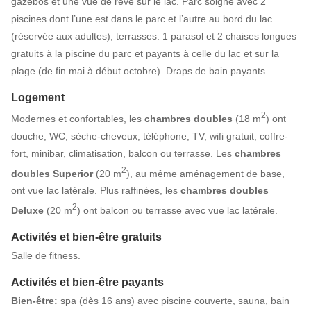
gazébos et une vue de rêve sur le lac. Parc soigné avec 2
piscines dont l’une est dans le parc et l’autre au bord du lac
(réservée aux adultes), terrasses. 1 parasol et 2 chaises longues
gratuits à la piscine du parc et payants à celle du lac et sur la
plage (de fin mai à début octobre). Draps de bain payants.
Logement
2
Modernes et confortables, les
chambres doubles
(18 m
) ont
douche, WC, sèche-cheveux, téléphone, TV, wifi gratuit, coffre-
fort, minibar, climatisation, balcon ou terrasse. Les
chambres
2
doubles Superior
(20 m
), au même aménagement de base,
ont vue lac latérale. Plus raffinées, les
chambres doubles
2
Deluxe
(20 m
) ont balcon ou terrasse avec vue lac latérale.
Activités et bien-être gratuits
Salle de fitness.
Activités et bien-être payants
B
ien-être:
spa (dès 16 ans) avec piscine couverte, sauna, bain