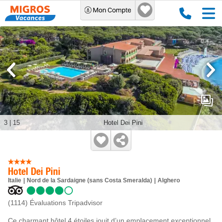
3
|
15
Hotel Dei Pini
Hotel Dei Pini
Italie
Nord de la Sardaigne (sans Costa Smeralda)
Alghero
(1114)
Évaluations Tripadvisor
Ce charmant hôtel 4 étoiles jouit d’un emplacement exceptionnel