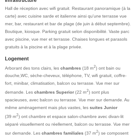
Infrastructure
Hall de réception avec wifi gratuit. Restaurant panoramique (à la
carte) avec cuisine sarde et italienne ainsi qu'une terrasse vue
mer, bar, restaurant et bar de plage (de juin à début septembre).
Boutique, kiosque. Parking gratuit selon disponibilité. Vaste parc
avec piscine, vue mer et terrasse. Chaises longues et parasols
gratuits à la piscine et à la plage privée.
Logement
2
Arborant des tons clairs, les
chambres
(18 m
) ont bain ou
douche,WC, sèche-cheveux, téléphone, TV, wifi gratuit, coffre-
fort, minibar, climatisation, balcon ou terrasse. Vue mer sur
2
demande. Les
chambres Superior
(22 m
) sont plus
spacieuses, avec balcon ou terrasse. Vue mer sur demande. Au
même aménagement mais plus vastes, les
suites Junior
2
(39 m
) ont chambre et espace salon-chambre avec divan-lit
séparé visuellement ou réellement, balcon ou terrasse. Vue mer
2
sur demande. Les
chambres familiales
(37 m
) se composent