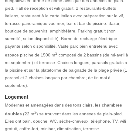
bungalows en forme de dôme ainsi que des annexes de plain-
pied. Hall de réception et wifi gratuit. 2 restaurants-buffets
italiens, restaurant à la carte italien avec préparation sur le vif,
terrasse panoramique vue mer, bar et bar de piscine. Bazar,
boutique de souvenirs, amphithéâtre. Parking gratuit (non
surveillé, selon disponibilité). Borne de recharge électrique
payante selon disponibilité. Vaste parc bien entretenu avec
2
espace piscine de 1500 m
composé de 2 bassins (de mi-avril à
mi-septembre) et terrasse. Chaises longues, parasols gratuits à
la piscine et sur la plateforme de baignade de la plage privée (1
parasol et 2 chaises longues par chambre; de fin mai à
septembre).
Logement
Modernes et aménagées dans des tons clairs, les
chambres
2
doubles
(22 m
) se trouvent dans les annexes de plain-pied.
Elles ont bain, douche, WC, sèche-cheveux, téléphone, TV, wifi
gratuit, coffre-fort, minibar, climatisation, terrasse.