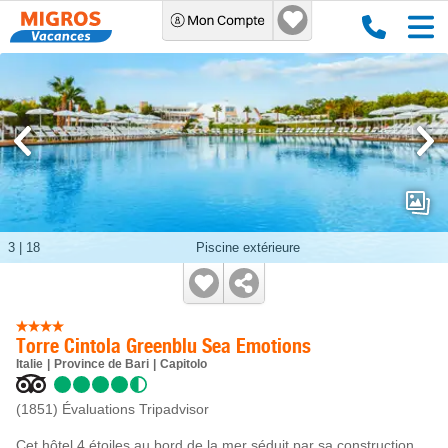
3
|
18
Piscine extérieure
Torre Cintola Greenblu Sea Emotions
Italie
Province de Bari
Capitolo
(1851)
Évaluations Tripadvisor
Cet hôtel 4 étoiles au bord de la mer séduit par sa construction