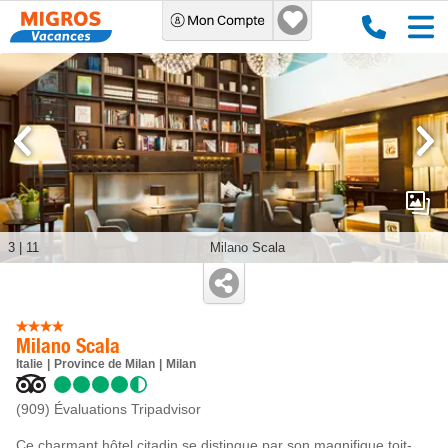
3
|
11
Milano Scala
Milano Scala
Italie
Province de Milan
Milan
(909)
Évaluations Tripadvisor
Ce charmant hôtel citadin se distingue par son magnifique toit-