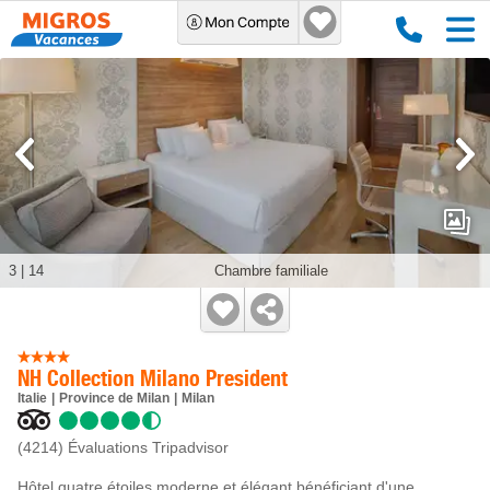
3
|
14
Chambre familiale
NH Collection Milano President
Italie
Province de Milan
Milan
(4214)
Évaluations Tripadvisor
Hôtel quatre étoiles moderne et élégant bénéficiant d'une