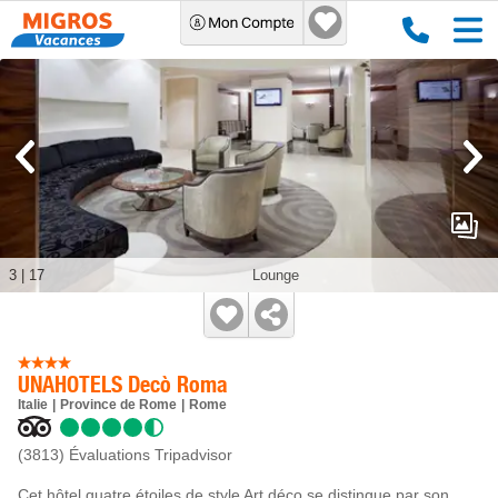
3
|
17
Lounge
UNAHOTELS Decò Roma
Italie
Province de Rome
Rome
(3813)
Évaluations Tripadvisor
Cet hôtel quatre étoiles de style Art déco se distingue par son