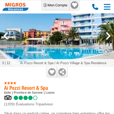
3
|
12
Ai Pozzi Resort & Spa / Ai Pozzi Village & Spa Residence
Ai Pozzi Resort & Spa
Italie
Province de Savone
Loano
(1209)
Évaluations Tripadvisor
Situé dans un endroit calme, ce complexe bien entretenu offre les