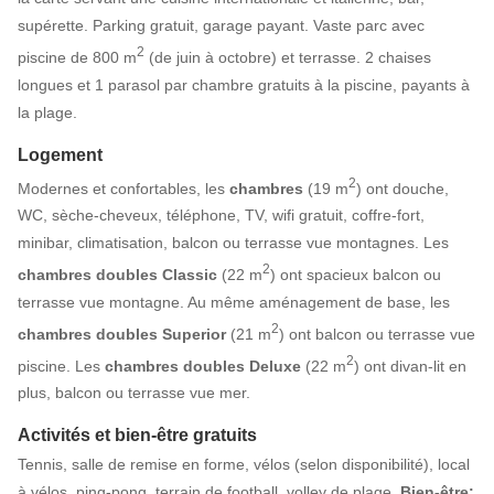
supérette. Parking gratuit, garage payant. Vaste parc avec
2
piscine de 800 m
(de juin à octobre) et terrasse. 2 chaises
longues et 1 parasol par chambre gratuits à la piscine, payants à
la plage.
Logement
2
Modernes et confortables, les
chambres
(19 m
) ont douche,
WC, sèche-cheveux, téléphone, TV, wifi gratuit, coffre-fort,
minibar, climatisation, balcon ou terrasse vue montagnes. Les
2
chambres doubles Classic
(22 m
) ont spacieux balcon ou
terrasse vue montagne. Au même aménagement de base, les
2
chambres doubles Superior
(21 m
) ont balcon ou terrasse vue
2
piscine. Les
chambres doubles Deluxe
(22 m
) ont divan-lit en
plus, balcon ou terrasse vue mer.
Activités et bien-être gratuits
Tennis, salle de remise en forme, vélos (selon disponibilité), local
à vélos, ping-pong, terrain de football, volley de plage.
Bien-être: