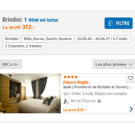
Brindisi:
1
Hôtel vol inclus
FILTRE
312
.-
à p. de
CHF
Brindisi
Bâle, Berne, Zurich, Genève
10.08.26 – 06.06.27 / 3-7 nuits
1 Chambre, 2 Adultes
Carte
Les plus prisées
Palazzo Virgilio
Italie | Provinces de Brindisi & Tarent | Brindisi
Vol + hôtel
,
3 nuits
, Repas non compris
461 kg CO
e p.p.
2
312.–
à p. de
CHF