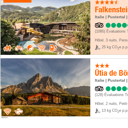
Italie | Pusterta
(1085)
Évaluations 
Hôtel
,
3 nuits
, Pens
25 kg CO
e p.p
2
Ütia de Bö
Italie | Pusterta
(128)
Évaluations Tr
Hôtel
,
2 nuits
, Petit
13 kg CO
e p.p
2