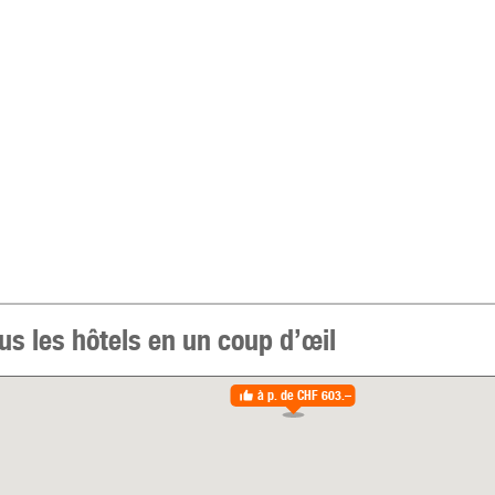
us les hôtels en un coup d’œil
à p. de
CHF 603.–