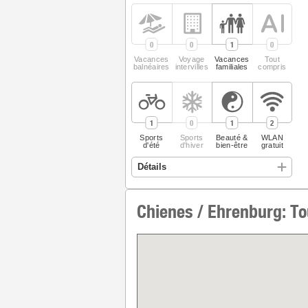
0
0
1
0
Vacances
Voyage
Vacances
Tout
balnéaires
intervilles
familiales
compris
1
0
1
2
Sports
Sports
Beauté &
WLAN
d'été
d'hiver
bien-être
gratuit
Chienes / Ehrenburg: To