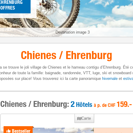
 EHRENBURG
 OFFRES
Destination image 3
Chienes / Ehrenburg
 se trouve le joli village de Chienes et le hameau contigu d’Ehrenburg. Été c
bonheur de toute la famille: baignade, randonnée, VTT, luge, ski et snowboard
roposées sur place! Vous trouverez ici la carte panoramique
hivernale
et
estiv
Chienes / Ehrenburg:
2
159
.-
Hôtels
à p. de
CHF
Carte
Bestseller