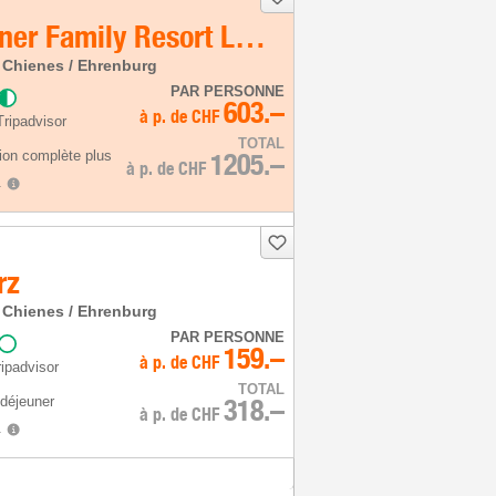
Falkensteiner Family Resort Lido
l | Chienes / Ehrenburg
PAR PERSONNE
603.–
à p. de
CHF
Tripadvisor
TOTAL
ion complète plus
1205.–
à p. de
CHF
.
rz
l | Chienes / Ehrenburg
PAR PERSONNE
159.–
à p. de
CHF
ipadvisor
TOTAL
-déjeuner
318.–
à p. de
CHF
.