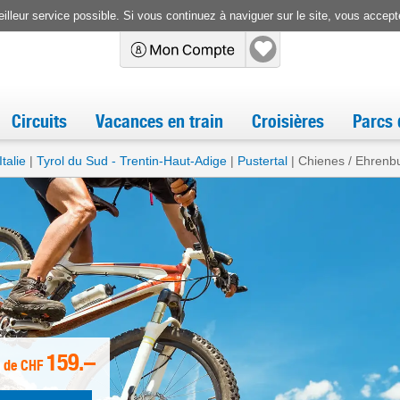
illeur service possible. Si vous continuez à naviguer sur le site, vous accepte
Circuits
Vacances en train
Croisières
Parcs 
Italie
Tyrol du Sud - Trentin-Haut-Adige
Pustertal
Chienes / Ehrenb
159.–
. de
CHF