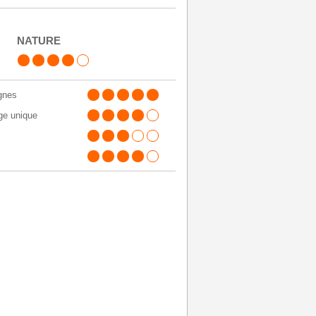
NATURE
gnes
ge unique