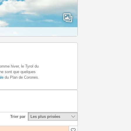
omme hiver, le Tyrol du
 ne sont que quelques
ale
du Plan de Corones.
Les plus prisées
Trier par