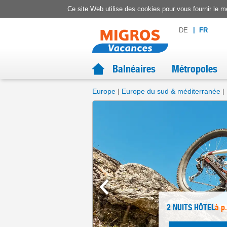
Ce site Web utilise des cookies pour vous fournir le me
DE
FR
Balnéaires
Métropoles
Europe
Europe du sud & méditerranée
2 NUITS
HÔTEL
à p