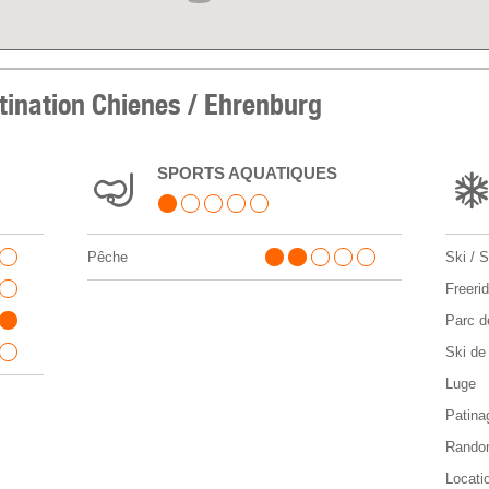
stination Chienes / Ehrenburg
SPORTS AQUATIQUES
Pêche
Ski / 
Freeri
Parc de
Ski de
Luge
Patina
Randon
Locati