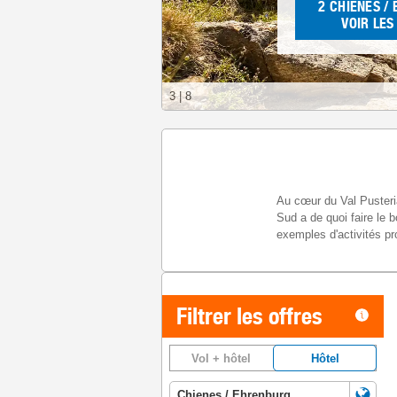
2
CHIENES /
VOIR LES
3
|
8
Au cœur du Val Pusteria
Sud a de quoi faire le 
exemples d'activités p
Filtrer les offres
Vol + hôtel
Hôtel