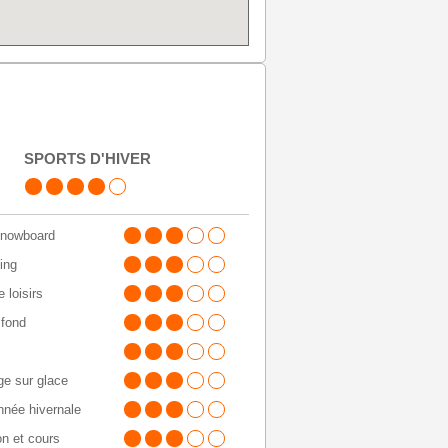
SPORTS D'HIVER
Snowboard
ding
 loisirs
 fond
ge sur glace
née hivernale
on et cours