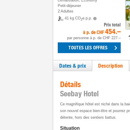
climatisation, Economy
Petit-déjeuner
2 Adultes
41 kg CO
e p.p.
2
Prix total
3
454.–
à p. de
CHF
par personne
à p. de
CHF 227.–
TOUTES LES OFFRES
Dates & prix
Description
Détails
Seebay Hotel
Ce magnifique hôtel est niché dans la ba
son nouvel espace bien-être et pourrez pro
détente, hors des sentiers battus.
Situation