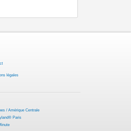
ct
ons légales
bes / Amérique Centrale
yland® Paris
Minute