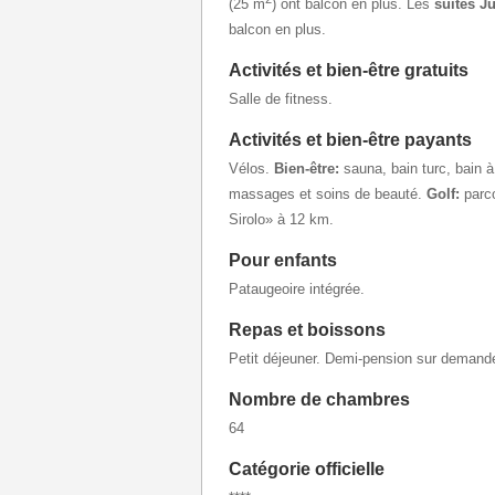
(25 m
) ont balcon en plus. Les
suites J
balcon en plus.
Activités et bien-être gratuits
Salle de fitness.
Activités et bien-être payants
Vélos.
Bien-être:
sauna, bain turc, bain 
massages et soins de beauté.
Golf:
parco
Sirolo» à 12 km.
Pour enfants
Pataugeoire intégrée.
Repas et boissons
Petit déjeuner. Demi-pension sur demand
Nombre de chambres
64
Catégorie officielle