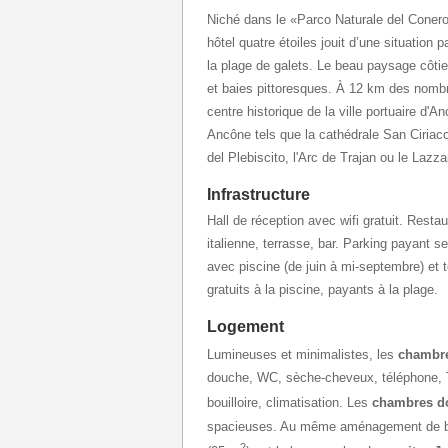
Niché dans le «Parco Naturale del Conero
hôtel quatre étoiles jouit d’une situatio
la plage de galets. Le beau paysage côtie
et baies pittoresques. À 12 km des nomb
centre historique de la ville portuaire d'
Ancône tels que la cathédrale San Ciriaco,
del Plebiscito, l'Arc de Trajan ou le Lazz
Infrastructure
Hall de réception avec wifi gratuit. Resta
italienne, terrasse, bar. Parking payant se
avec piscine (de juin à mi-septembre) et 
gratuits à la piscine, payants à la plage.
Logement
Lumineuses et minimalistes, les
chambr
douche, WC, sèche-cheveux, téléphone, TV, 
bouilloire, climatisation. Les
chambres d
spacieuses. Au même aménagement de b
2