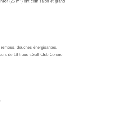
unior
(25 m
) ont coin salon et grand
à remous, douches énergisantes,
urs de 18 trous «Golf Club Conero
e.