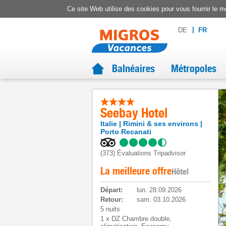
Ce site Web utilise des cookies pour vous fournir le me
DE
FR
Balnéaires
Métropoles
Seebay Hotel
Italie
Rimini & ses environs
Porto Recanati
(373)
Évaluations Tripadvisor
La meilleure offre
Hôtel
Départ
:
lun. 28.09.2026
Retour
:
sam. 03.10.2026
5 nuits
1
x
DZ Chambre double,