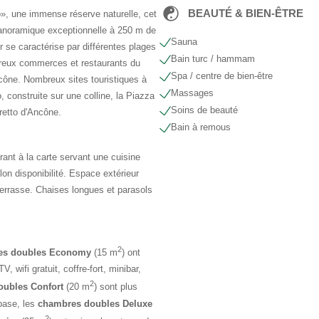
BEAUTÉ & BIEN-ÊTRE
», une immense réserve naturelle, cet
n panoramique exceptionnelle à 250 m de
Sauna
r se caractérise par différentes plages
Bain turc / hammam
reux commerces et restaurants du
Spa / centre de bien-être
Ancône. Nombreux sites touristiques à
Massages
 construite sur une colline, la Piazza
Soins de beauté
aretto d'Ancône.
Bain à remous
urant à la carte servant une cuisine
lon disponibilité. Espace extérieur
terrasse. Chaises longues et parasols
2
es doubles Economy
(15 m
) ont
wifi gratuit, coffre-fort, minibar,
2
oubles Confort
(20 m
) sont plus
ase, les
chambres doubles Deluxe
2