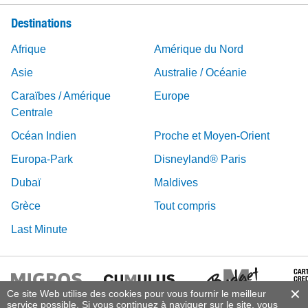
Destinations
Afrique
Amérique du Nord
Asie
Australie / Océanie
Caraïbes / Amérique
Europe
Centrale
Océan Indien
Proche et Moyen-Orient
Europa-Park
Disneyland® Paris
Dubaï
Maldives
Grèce
Tout compris
Last Minute
Ce site Web utilise des cookies pour vous fournir le meilleur
service possible. Si vous continuez à naviguer sur le site, vous