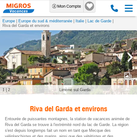
Europe
Europe du sud & méditerranée
Italie
Lac de Garde
Riva del Garda et environs
1
|
2
Limone sul Garda
Riva del Garda et environs
Entourée de puissantes montagnes, la station de vacances animée de
Riva del Garda se trouve à l'extrémité nord du lac de Garde. La région
s'est depuis longtemps fait un nom en tant que Mecque des
véliplanchistes et des marins, ainsi que des vététistes et des