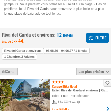
grimpeurs. Vous préférez vous prélasser au soleil sur la plage ? Pas de
problème. Ici, à Riva del Garda, vous trouverez la plus belle et la plus
longue plage de baignade de tout le lac.
Riva del Garda et environs:
12
Hôtels
FILTRE
44
.-
à p. de
CHF
Riva del Garda et environs
08.08.26 – 04.06.27 / 1-8 nuits
1 Chambre, 2 Adultes
Carte
Les plus prisées
Caravel Bike Hotel
Italie | Riva del Garda et environs | Riva del Garda
Hôtel
,
1 nuit
, Petit-déjeuner
8 kg CO
e p.p.
2
50.–
à p. de
CHF