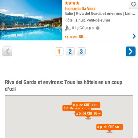
Leonardo Da Vinci
Italie | Riva del Garda et environs | Limone
Hôtel
,
1 nuit
, Petit-déjeuner
8 kg CO
e p.p.
2
86.–
à p. de
CHF
1
2
3
Riva del Garda et environs: Tous les hôtels en un coup
d’œil
à p. de
CHF 389.–
à p. de
CHF 174.–
à p. de
CHF 65.–
à p. de
CHF 50.–