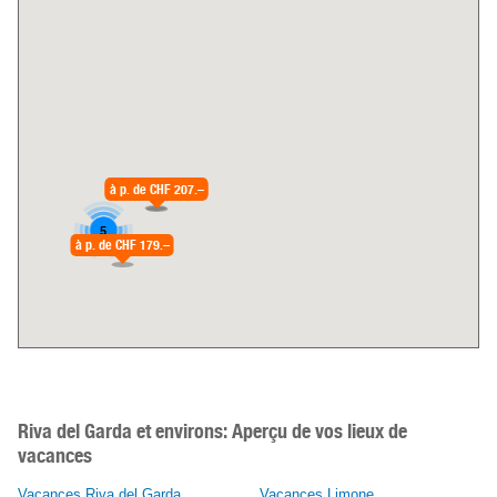
à p. de
CHF 172.–
à p. de
CHF 207.–
5
à p. de
CHF 179.–
Riva del Garda et environs:
Aperçu de vos lieux de
vacances
Vacances Riva del Garda
Vacances Limone