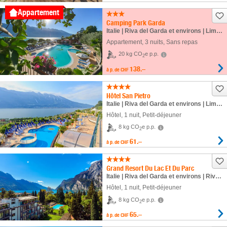
Appartement
Camping Park Garda
Italie | Riva del Garda et environs | Limone
Appartement
,
3 nuits
, Sans repas
20 kg CO
e p.p.
2
138.–
à p. de
CHF
Hôtel San Pietro
Italie | Riva del Garda et environs | Limone
Hôtel
,
1 nuit
, Petit-déjeuner
8 kg CO
e p.p.
2
61.–
à p. de
CHF
Grand Resort Du Lac Et Du Parc
Italie | Riva del Garda et environs | Riva del Garda
Hôtel
,
1 nuit
, Petit-déjeuner
8 kg CO
e p.p.
2
65.–
à p. de
CHF