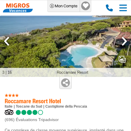
3
|
16
Roccamare Resort
Roccamare Resort Hotel
Italie
Toscane du Sud
Castiglione della Pescaia
(696)
Évaluations Tripadvisor
Ce complexe de classe moyenne supérieure, implanté dans une