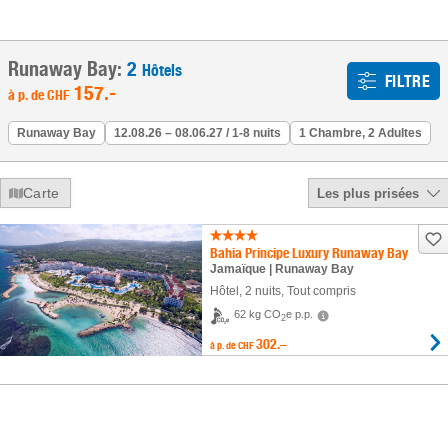
Runaway Bay:
2
Hôtels
FILTRE
157
.-
à p. de
CHF
Runaway Bay
12.08.26 – 08.06.27 / 1-8 nuits
1 Chambre, 2 Adultes
Carte
Les plus prisées
Bahia Principe Luxury Runaway Bay
Jamaïque | Runaway Bay
Hôtel
,
2 nuits
, Tout compris
62 kg CO
e p.p.
2
302.–
à p. de
CHF