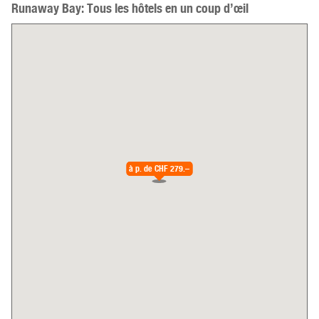
Runaway Bay: Tous les hôtels en un coup d’œil
à p. de
à p. de
CHF 157.–
CHF 279.–