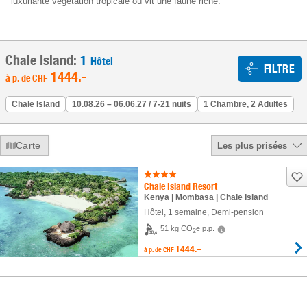
luxuriante végétation tropicale où vit une faune riche.
Chale Island:
1
Hôtel
FILTRE
1444
.-
à p. de
CHF
Chale Island
10.08.26 – 06.06.27 / 7-21 nuits
1 Chambre, 2 Adultes
Carte
Les plus prisées
Chale Island Resort
Kenya | Mombasa | Chale Island
Hôtel
,
1 semaine
, Demi-pension
51 kg CO
e p.p.
2
1444.–
à p. de
CHF