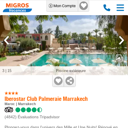
3
|
15
Piscine extérieure
Iberostar Club Palmeraie Marrakech
Maroc
Marrakech
(4842)
Évaluations Tripadvisor
Plongez-vous dans l'univers des Mille et Une Nuits! Rénové en