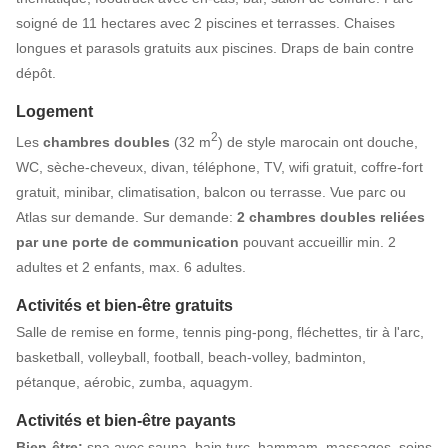
soigné de 11 hectares avec 2 piscines et terrasses. Chaises
longues et parasols gratuits aux piscines. Draps de bain contre
dépôt.
Logement
2
Les
chambres doubles
(32 m
) de style marocain ont douche,
WC, sèche-cheveux, divan, téléphone, TV, wifi gratuit, coffre-fort
gratuit, minibar, climatisation, balcon ou terrasse. Vue parc ou
Atlas sur demande. Sur demande:
2 chambres doubles reliées
par une porte de communication
pouvant accueillir min. 2
adultes et 2 enfants, max. 6 adultes.
Activités et bien-être gratuits
Salle de remise en forme, tennis ping-pong, fléchettes, tir à l'arc,
basketball, volleyball, football, beach-volley, badminton,
pétanque, aérobic, zumba, aquagym.
Activités et bien-être payants
Bien-être:
spa avec sauna, bain turc, hammam, massages, soins