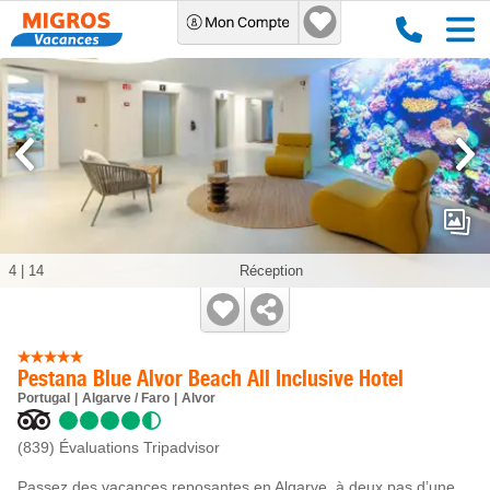
4
|
14
Réception
Pestana Blue Alvor Beach All Inclusive Hotel
Portugal
Algarve / Faro
Alvor
(839)
Évaluations Tripadvisor
Passez des vacances reposantes en Algarve, à deux pas d’une