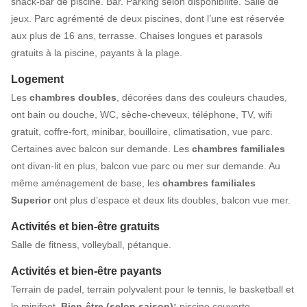
snack-bar de piscine. Bar. Parking selon disponibilité. Salle de
jeux. Parc agrémenté de deux piscines, dont l’une est réservée
aux plus de 16 ans, terrasse. Chaises longues et parasols
gratuits à la piscine, payants à la plage.
Logement
Les
chambres doubles
, décorées dans des couleurs chaudes,
ont bain ou douche, WC, sèche-cheveux, téléphone, TV, wifi
gratuit, coffre-fort, minibar, bouilloire, climatisation, vue parc.
Certaines avec balcon sur demande. Les
chambres familiales
ont divan-lit en plus, balcon vue parc ou mer sur demande. Au
même aménagement de base, les
chambres familiales
Superior
ont
plus d’espace et deux lits doubles, balcon vue mer.
Activités et bien-être gratuits
Salle de fitness, volleyball, pétanque.
Activités et bien-être payants
Terrain de padel, terrain polyvalent pour le tennis, le basketball et
le minifoot.
Bien-être (
selon saison)
:
piscine couverte