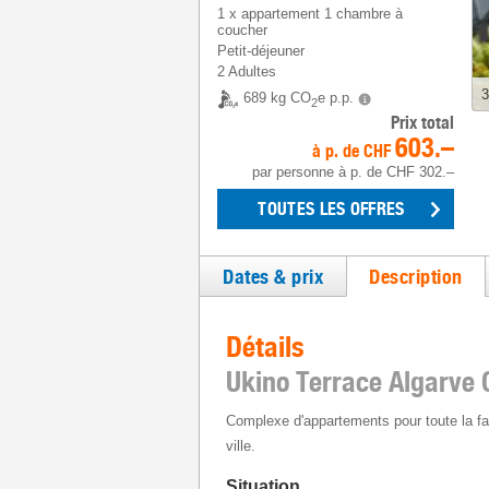
1
x
appartement 1 chambre à
coucher
Petit-déjeuner
2 Adultes
3
689 kg CO
e p.p.
2
Prix total
603.–
à p. de
CHF
par personne
à p. de
CHF 302.–
TOUTES LES OFFRES
Dates & prix
Description
Détails
Ukino Terrace Algarve
Complexe d'appartements pour toute la fam
ville.
Situation