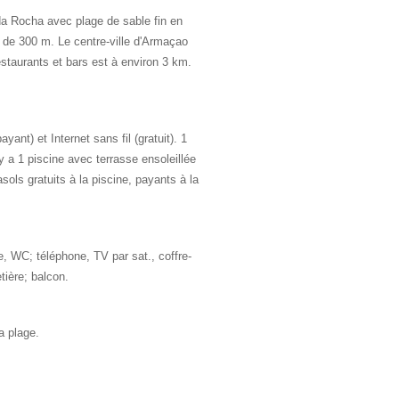
da Rocha avec plage de sable fin en
 de 300 m. Le centre-ville d'Armaçao
taurants et bars est à environ 3 km.
ayant) et Internet sans fil (gratuit). 1
l y a 1 piscine avec terrasse ensoleillée
sols gratuits à la piscine, payants à la
 WC; téléphone, TV par sat., coffre-
etière; balcon.
a plage.
.