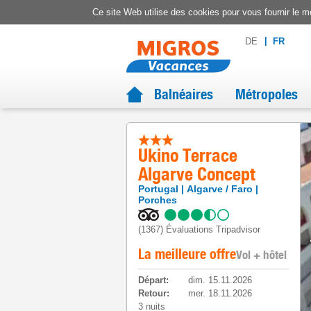
Ce site Web utilise des cookies pour vous fournir le me
DE
FR
Balnéaires
Métropoles
Ukino Terrace
Algarve Concept
Portugal
Algarve / Faro
Porches
(1367)
Évaluations Tripadvisor
La meilleure offre
Vol + hôtel
Départ
:
dim. 15.11.2026
Retour
:
mer. 18.11.2026
3 nuits