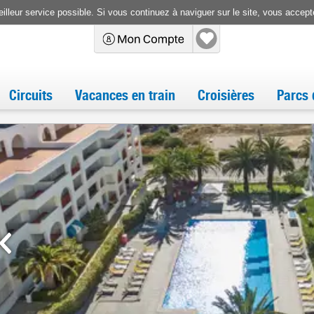
illeur service possible. Si vous continuez à naviguer sur le site, vous accepte
Circuits
Vacances en train
Croisières
Parcs 