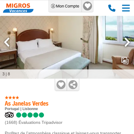
3
|
8
As Janelas Verdes
Portugal
Lisbonne
(1668)
Évaluations Tripadvisor
Profitez de l’atmosphère classique et laissez-vous transporter