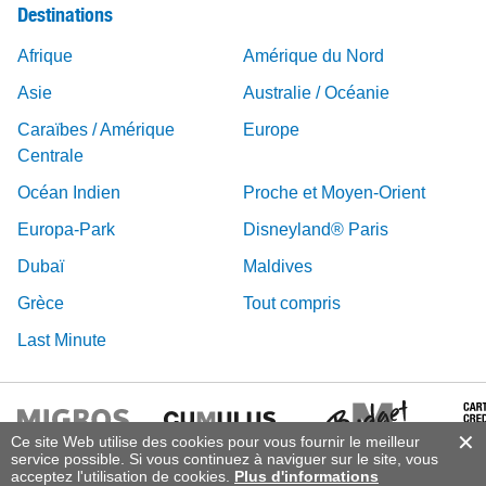
Destinations
Afrique
Amérique du Nord
Asie
Australie / Océanie
Caraïbes / Amérique
Europe
Centrale
Océan Indien
Proche et Moyen-Orient
Europa-Park
Disneyland® Paris
Dubaï
Maldives
Grèce
Tout compris
Last Minute
Ce site Web utilise des cookies pour vous fournir le meilleur
service possible. Si vous continuez à naviguer sur le site, vous
acceptez l'utilisation de cookies.
Plus d'informations
© 2026 Vacances Migros, DERTOUR Suisse SA