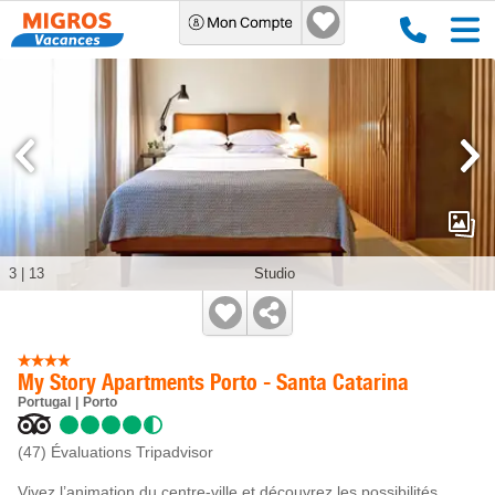
3
|
13
Studio
My Story Apartments Porto - Santa Catarina
Portugal
Porto
(47)
Évaluations Tripadvisor
Vivez l’animation du centre-ville et découvrez les possibilités