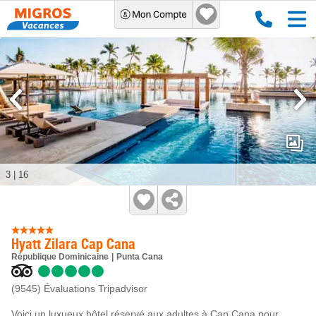
3
|
16
Hyatt Zilara Cap Cana
République Dominicaine
Punta Cana
(9545)
Évaluations Tripadvisor
Voici un luxueux hôtel réservé aux adultes à Cap Cana pour