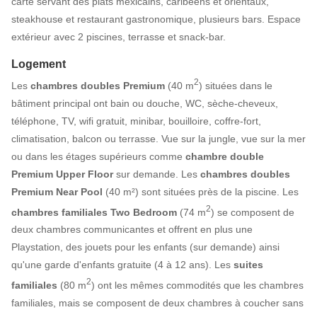
carte servant des plats mexicains, caribéens et orientaux,
steakhouse et restaurant gastronomique, plusieurs bars. Espace
extérieur avec 2 piscines, terrasse et snack-bar.
Logement
2
Les
chambres doubles Premium
(40 m
) situées dans le
bâtiment principal ont bain ou douche, WC, sèche-cheveux,
téléphone, TV, wifi gratuit, minibar, bouilloire, coffre-fort,
climatisation, balcon ou terrasse. Vue sur la jungle, vue sur la mer
ou dans les étages supérieurs comme
chambre double
Premium Upper Floor
sur demande. Les
chambres doubles
Premium Near Pool
(40 m²) sont situées près de la piscine. Les
2
chambres familiales Two Bedroom
(74 m
) se composent de
deux chambres communicantes et offrent en plus une
Playstation, des jouets pour les enfants (sur demande) ainsi
qu'une garde d'enfants gratuite (4 à 12 ans). Les
suites
2
familiales
(80 m
) ont les mêmes commodités que les chambres
familiales, mais se composent de deux chambres à coucher sans