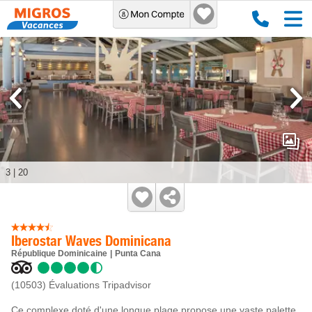
3
|
20
Iberostar Waves Dominicana
République Dominicaine
Punta Cana
(10503)
Évaluations Tripadvisor
Ce complexe doté d'une longue plage propose une vaste palette