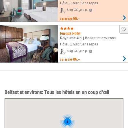
Hôtel
,
1 nuit
, Sans repas
8 kg CO
e p.p.
2
55.–
à p. de
CHF
Europa Hotel
Royaume-Uni | Belfast et environs
Hôtel
,
1 nuit
, Sans repas
8 kg CO
e p.p.
2
86.–
à p. de
CHF
Belfast et environs: Tous les hôtels en un coup d’œil
3