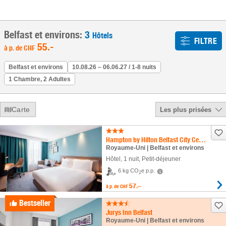
Belfast et environs:
3
Hôtels
FILTRE
55
.-
à p. de
CHF
Belfast et environs
10.08.26 – 06.06.27 / 1-8 nuits
1 Chambre, 2 Adultes
Carte
Les plus prisées
Hampton by Hilton Belfast City Centre
Royaume-Uni | Belfast et environs
Hôtel
,
1 nuit
, Petit-déjeuner
6 kg CO
e p.p.
2
57.–
à p. de
CHF
Bestseller
Jurys Inn Belfast
Royaume-Uni | Belfast et environs