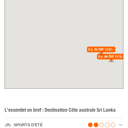
à p. de
CHF 1237.–
à p. de
CHF 1178.–
L’essentiel en bref : Destination Côte australe Sri Lanka
SPORTS D'ÉTÉ