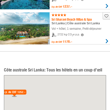
2
1237.–
à p. de
CHF
Sri Sharavi Beach Villas & Spa
Sri Lanka | Côte australe Sri Lanka
Vol + hôtel
,
1 semaine
, Petit-déjeuner
2722 kg CO
e p.p.
2
1178.–
à p. de
CHF
Côte australe Sri Lanka: Tous les hôtels en un coup d’œil
à p. de
CHF 1252.–