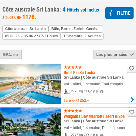
Côte australe Sri Lanka:
4
Hôtels vol inclus
FILTRE
1178
.-
à p. de
CHF
Côte australe Sri Lanka
Bâle, Berne, Zurich, Genève
09.08.26 – 05.06.27 / 7-21 nuits
1 Chambre, 2 Adultes
Carte
Les plus prisées
Hotel Riu Sri Lanka
Sri Lanka | Côte australe Sri Lanka
Vol + hôtel
,
1 semaine
, Tout compris
2776 kg CO
e p.p.
2
1252.–
à p. de
CHF
Weligama Bay Marriott Resort & Spa
Sri Lanka | Côte australe Sri Lanka
Vol + hôtel
,
1 semaine
, Petit-déjeuner
2776 kg CO
e p.p.