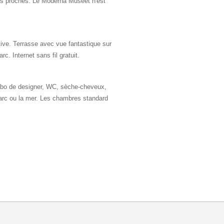
tes proches. Le Moderna Museet n'est
ive. Terrasse avec vue fantastique sur
rc. Internet sans fil gratuit.
bo de designer, WC, sèche-cheveux,
parc ou la mer. Les chambres standard