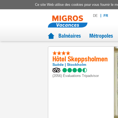
Ce site Web utilise des cookies pour vous fournir le me
DE
FR
Balnéaires
Métropoles
Hôtel Skeppsholmen
Suède
Stockholm
(2056)
Évaluations Tripadvisor