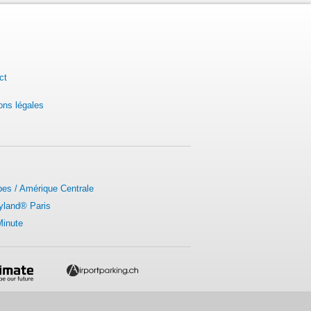
ct
ons légales
bes / Amérique Centrale
yland® Paris
Minute