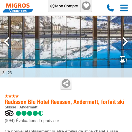
3
|
23
Radisson Blu Hotel Reussen, Andermatt, forfait ski
Suisse
Andermatt
(994)
Évaluations Tripadvisor
Ce nouvel établissement quatre étoiles de style chalet suisse