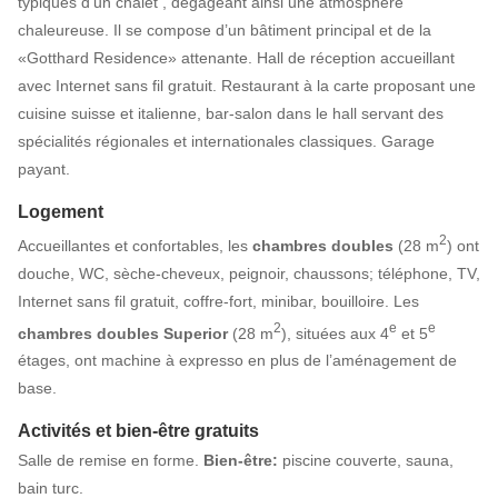
typiques d’un chalet , dégageant ainsi une atmosphère
chaleureuse. Il se compose d’un bâtiment principal et de la
«Gotthard Residence» attenante. Hall de réception accueillant
avec Internet sans fil gratuit. Restaurant à la carte proposant une
cuisine suisse et italienne, bar-salon dans le hall servant des
spécialités régionales et internationales classiques. Garage
payant.
Logement
2
Accueillantes et confortables, les
chambres doubles
(28 m
) ont
douche, WC, sèche-cheveux, peignoir, chaussons; téléphone, TV,
Internet sans fil gratuit, coffre-fort, minibar, bouilloire. Les
2
e
e
chambres doubles Superior
(28 m
), situées aux 4
et 5
étages, ont machine à expresso en plus de l’aménagement de
base.
Activités et bien-être gratuits
Salle de remise en forme.
Bien-être:
piscine couverte, sauna,
bain turc.