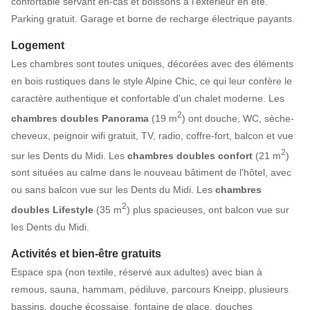
confortable servant en-cas et boissons à l’extérieur en été.
Parking gratuit. Garage et borne de recharge électrique payants.
Logement
Les chambres sont toutes uniques, décorées avec des éléments
en bois rustiques dans le style Alpine Chic, ce qui leur confère le
caractère authentique et confortable d'un chalet moderne. Les
2
chambres doubles Panorama
(19 m
) ont douche, WC, sèche-
cheveux, peignoir wifi gratuit, TV, radio, coffre-fort, balcon et vue
2
sur les Dents du Midi. Les
chambres doubles confort
(21 m
)
sont situées au calme dans le nouveau bâtiment de l'hôtel, avec
ou sans balcon vue sur les Dents du Midi. Les
chambres
2
doubles Lifestyle
(35 m
) plus spacieuses, ont balcon vue sur
les Dents du Midi.
Activités et bien-être gratuits
Espace spa (non textile, réservé aux adultes) avec bian à
remous, sauna, hammam, pédiluve, parcours Kneipp, plusieurs
bassins, douche écossaise, fontaine de glace, douches