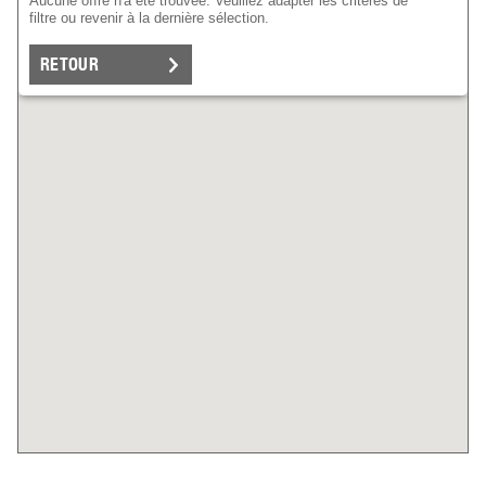
Aucune offre n'a été trouvée. Veuillez adapter les critères de
filtre ou revenir à la dernière sélection.
RETOUR