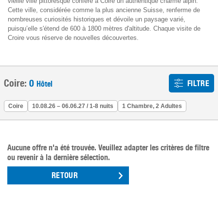
vieille ville pittoresque confère à Coire un authentique charme alpin.
Cette ville, considérée comme la plus ancienne Suisse, renferme de
nombreuses curiosités historiques et dévoile un paysage varié,
puisqu’elle s'étend de 600 à 1800 mètres d'altitude. Chaque visite de
Croire vous réserve de nouvelles découvertes.
Coire:
0
FILTRE
Hôtel
Coire
10.08.26 – 06.06.27 / 1-8 nuits
1 Chambre, 2 Adultes
Aucune offre n'a été trouvée. Veuillez adapter les critères de filtre
ou revenir à la dernière sélection.
RETOUR