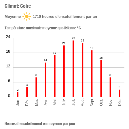
Climat: Coire
Moyenne
1710
heures d'ensoleillement par an
Température maximale moyenne quotidienne °C
24
23
22
21
19
18
17
15
14
12
8
8
6
4
3
2
0
Sept.
Déc.
Août
Nov.
Jan.
Oct.
Mar.
Fév.
Juil.
Juin
Avr.
Mai
Heures d'ensoleillement en moyenne par jour