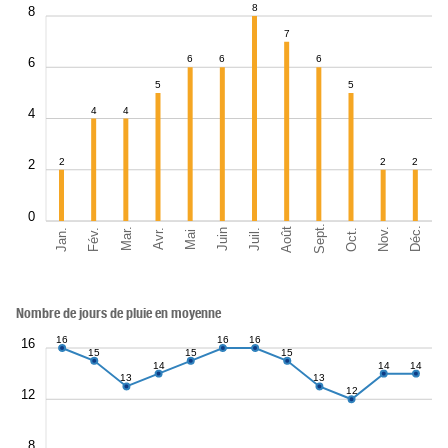
8
8
7
6
6
6
6
5
5
4
4
4
2
2
2
2
0
Sept.
Déc.
Août
Nov.
Jan.
Oct.
Mar.
Fév.
Juil.
Juin
Avr.
Mai
Nombre de jours de pluie en moyenne
16
16
16
16
15
15
15
14
14
14
13
13
12
12
8