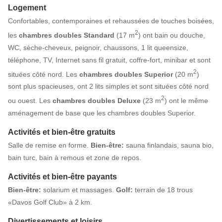
Logement
Confortables, contemporaines et rehaussées de touches boisées,
2
les
chambres doubles Standard
(17 m
) ont bain ou douche,
WC, sèche-cheveux, peignoir, chaussons, 1 lit queensize,
téléphone, TV, Internet sans fil gratuit, coffre-fort, minibar et sont
2
situées côté nord. Les
chambres doubles Superior
(20 m
)
sont plus spacieuses, ont 2 lits simples et sont situées côté nord
2
ou ouest. Les
chambres doubles Deluxe
(23 m
) ont le même
aménagement de base que les chambres doubles Superior.
Activités et bien-être gratuits
Salle de remise en forme.
Bien-être:
sauna finlandais, sauna bio,
bain turc, bain à remous et zone de repos.
Activités et bien-être payants
Bien-être:
solarium et massages.
Golf:
terrain de 18 trous
«Davos Golf Club» à 2 km.
Divertissements et loisirs