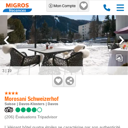
3
|
19
Morosani Schweizerhof
Suisse
Davos-Klosters
Davos
(206)
Évaluations Tripadvisor
L'élégant hôtel quatre étoiles se caractérise par son authenticité