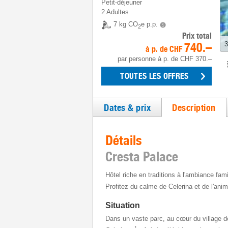
Petit-déjeuner
2 Adultes
7 kg CO
e p.p.
2
Prix total
740.–
3
à p. de
CHF
par personne
à p. de
CHF 370.–
TOUTES LES OFFRES
Dates & prix
Description
Détails
Cresta Palace
Hôtel riche en traditions à l'ambiance fami
Profitez du calme de Celerina et de l'anim
Situation
Dans un vaste parc, au cœur du village d