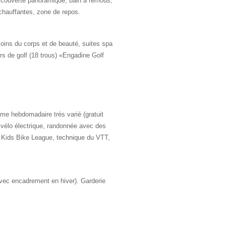
 couverte panoramique, bain à remous,
chauffantes, zone de repos.
ins du corps et de beauté, suites spa
s de golf (18 trous) «Engadine Golf
me hebdomadaire très varié (gratuit
 vélo électrique, randonnée avec des
, Kids Bike League, technique du VTT,
vec encadrement en hiver). Garderie