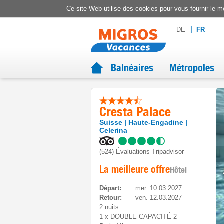
Ce site Web utilise des cookies pour vous fournir le me
DE
FR
Balnéaires
Métropoles
Cresta Palace
Suisse
Haute-Engadine
Celerina
(524)
Évaluations Tripadvisor
La meilleure offre
Hôtel
Départ
:
mer. 10.03.2027
Retour
:
ven. 12.03.2027
2 nuits
1
x
DOUBLE CAPACITÉ 2