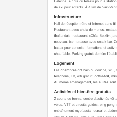
Celerina. À côté du téléski pour la stati
de ski pour enfants. À 4 km de Saint-Mori
Infrastructure
Hall de réception rétro et Internet sans fil
Restaurant avec choix de menus, restauran
thaïlandais, restaurant «Chäs-Beizli», jardi
nouveau, bar, terrasse avec snack-bar. 
basa» pour conseils, formations et activit
chauffable. Parking gratuit derrière l’éta
Logement
Les
chambres
ont bain ou douche, WC, 
téléphone, TV, wifi gratuit, coffre-fort, m
Au même aménagement, les
suites
sont 
Activités et bien-être gratuits
2 courts de tennis, centre d’activités «S
vélos, VTT et circuits guidés, ping-pong,
entraînement myofascial, dorsal et abdo
2