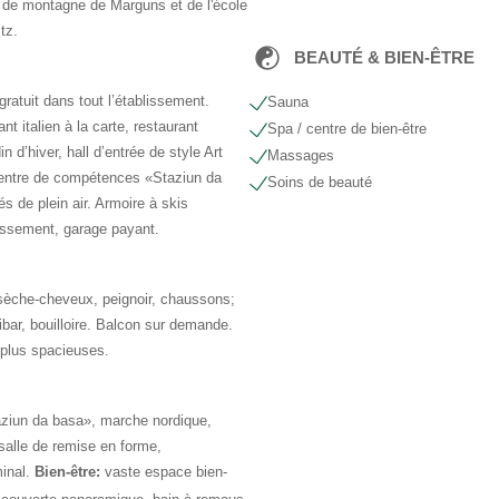
on de montagne de Marguns et de l'école
tz.
BEAUTÉ & BIEN-ÊTRE
 gratuit dans tout l’établissement.
Sauna
t italien à la carte, restaurant
Spa / centre de bien-être
n d’hiver, hall d’entrée de style Art
Massages
Centre de compétences «Staziun da
Soins de beauté
és de plein air. Armoire à skis
blissement, garage payant.
sèche-cheveux, peignoir, chaussons;
inibar, bouilloire. Balcon sur demande.
plus spacieuses.
taziun da basa», marche nordique,
 salle de remise en forme,
minal.
Bien-être:
vaste espace bien-