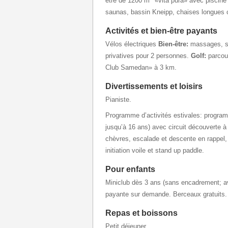
être de 1200 m
«vita pura» avec piscine
saunas, bassin Kneipp, chaises longues 
Activités et bien-être payants
Vélos électriques
Bien-être:
massages, so
privatives pour 2 personnes.
Golf:
parcour
Club Samedan» à 3 km.
Divertissements et loisirs
Pianiste.
Programme d’activités estivales: program
jusqu’à 16 ans) avec circuit découverte à
chèvres, escalade et descente en rappel
initiation voile et stand up paddle.
Pour enfants
Miniclub dès 3 ans (sans encadrement; a
payante sur demande. Berceaux gratuits.
Repas et boissons
Petit déjeuner.