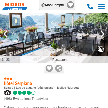
3
|
23
Restaurant
Hôtel Serpiano
Suisse
Lac de Lugano (côté suisse)
Melide / Morcote
(498)
Évaluations Tripadvisor
Calme, nature et panorama sur les hauteurs du lac de Lugano: