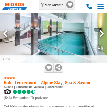
3
|
19
Hotel Lenzerhorn – Alpine Stay, Spa & Savour
Suisse
Lenzerheide-Valbella
Lenzerheide
(543)
Évaluations Tripadvisor
Cet hôtel quatre étoiles haut de gamme promet bien-être et