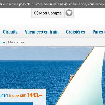
illeur service possible. Si vous continuez à naviguer sur le site, vous accepte
Circuits
Vacances en train
Croisières
Parcs 
ibar
Mangapwani
1443.–
 HÔTEL
à p. de
CHF