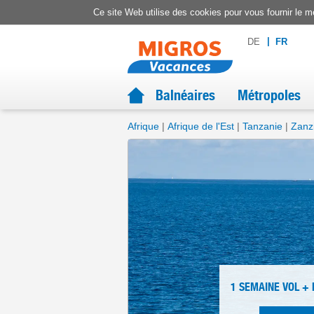
Ce site Web utilise des cookies pour vous fournir le me
DE
FR
Balnéaires
Métropoles
Afrique
Afrique de l'Est
Tanzanie
Zanz
1 SEMAINE
VOL +