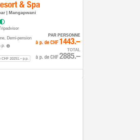
Resort & Spa
bar | Mangapwani
Tripadvisor
PAR PERSONNE
ine
, Demi-pension
1443.–
à p. de
CHF
.p.
TOTAL
2885.–
à p. de
CHF
e CHF 20251.– p.p.