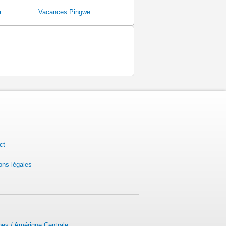
a
Vacances Pingwe
ct
ons légales
bes / Amérique Centrale