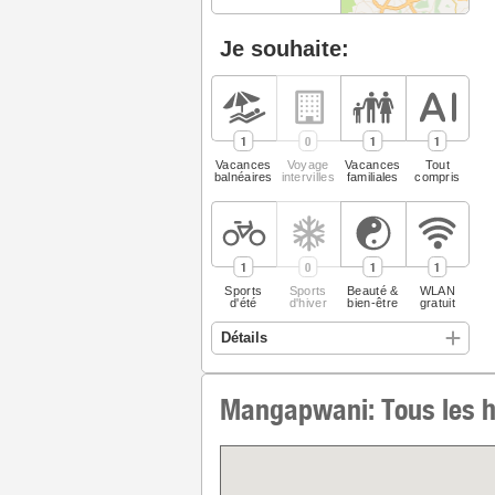
Je souhaite:
1
0
1
1
Vacances
Voyage
Vacances
Tout
balnéaires
intervilles
familiales
compris
1
0
1
1
Sports
Sports
Beauté &
WLAN
d'été
d'hiver
bien-être
gratuit
Mangapwani: Tous les hô