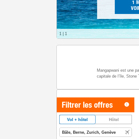
1
VOI
1
|
1
Mangapwani est une pais
capitale de l’île, Stone
Filtrer les offres
Vol + hôtel
Hôtel