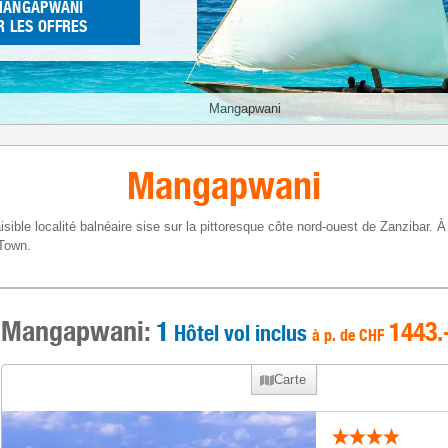
MANGAPWANI
R LES OFFRES
Mangapwani
Mangapwani
ible localité balnéaire sise sur la pittoresque côte nord-ouest de Zanzibar. 
 Town.
Mangapwani:
1
1443
.
Hôtel vol inclus
à p. de
CHF
Carte