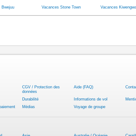
 Bwejuu
Vacances Stone Town
Vacances Kiwengw
CGV / Protection des
Aide (FAQ)
Conta
données
Durabilité
Informations de vol
Menti
 paiement
Médias
Voyage de groupe
rd
Asie
Australie / Océanie
Caraï