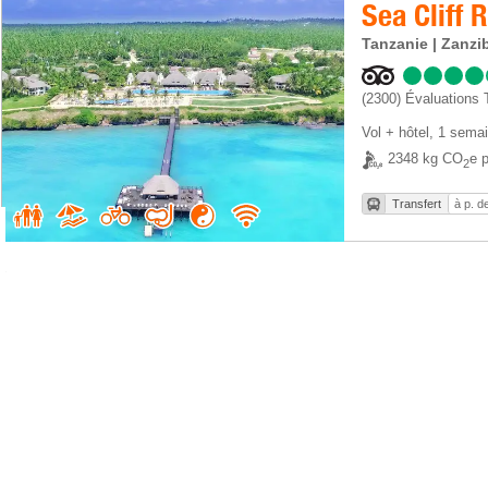
Sea Cliff 
Tanzanie | Zanzi
(2300)
Évaluations 
Vol + hôtel
,
1 sema
2348 kg CO
e p
2
Transfert
à p. d