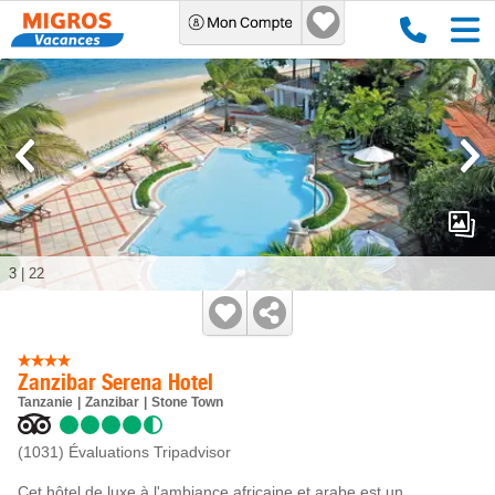
3
|
22
Zanzibar Serena Hotel
Tanzanie
Zanzibar
Stone Town
(1031)
Évaluations Tripadvisor
Cet hôtel de luxe à l'ambiance africaine et arabe est un